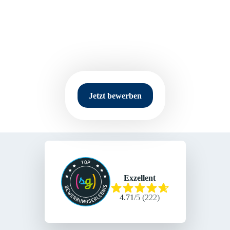
Selina Brunken
Recruiterin
Jetzt bewerben
Exzellent
4.71
/
5
(
222
)