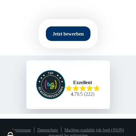
Recruiterin
Jetzt bewerben
Exzellent
4.71
/
5
(
222
)
Impressum
Datenschutz
Machine-readable job feed (JSON)
powered by softgarden