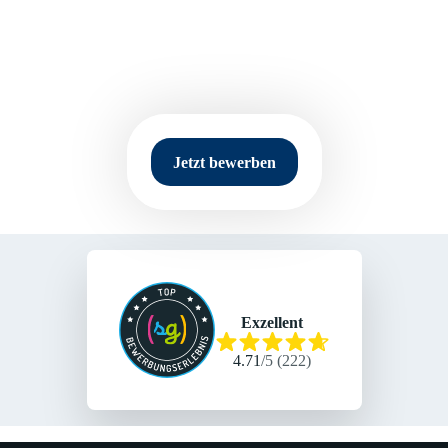
Selina Brunken
Recruiterin
Jetzt bewerben
Exzellent
4.71
/
5
(
222
)