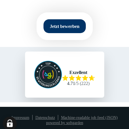
Jetzt bewerben
Exzellent
4.71
/
5
(
222
)
Impressum
Datenschutz
Machine-readable job feed (JSON)
powered by softgarden